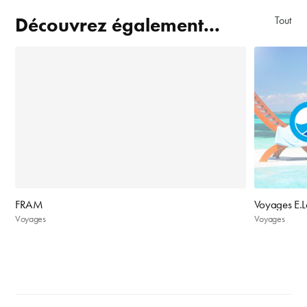
Découvrez également...
Tout aff
FRAM
Voyages E.L
Voyages
Voyages