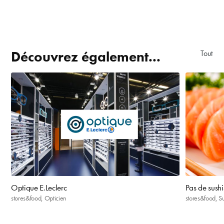
Découvrez également...
Tout aff
Optique E.Leclerc
Pas de sushi
stores&food, Opticien
stores&food, S